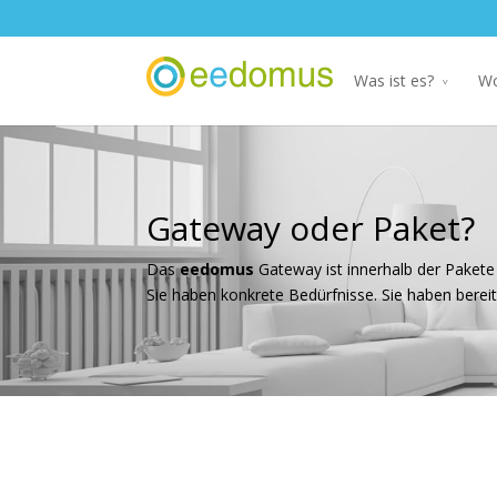
Was ist es?
Wo
Gateway oder Paket?
Das
eedomus
Gateway ist innerhalb der Pakete
Sie haben konkrete Bedürfnisse. Sie haben berei